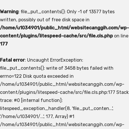
Warning
: file_put_contents(): Only -1 of 13577 bytes
written, possibly out of free disk space in
/home/u1034901/public_html/websitecanggih.com/wp-
content/plugins/litespeed-cache/src/file.cls.php
on line
177
Fatal error
: Uncaught ErrorException:
file_put_contents(): write of 3458 bytes failed with
errno=122 Disk quota exceeded in
/home/u1034901/public_html/websitecanggih.com/wp-
content/plugins/litespeed-cache/src/file.cls.php:177 Stack
trace: #0 [internal function]:
litespeed_exception_handler(8, 'file_put_conten...',
'/home/u1034901/...', 177, Array) #1
/home/u1034901/public_html/websitecanggih.com/wp-