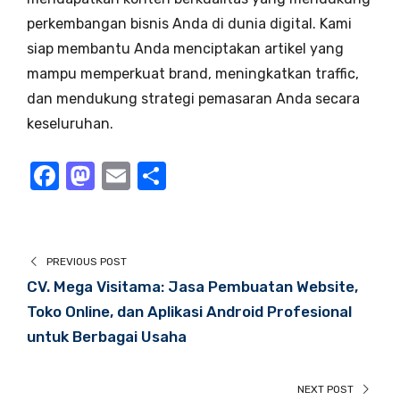
perkembangan bisnis Anda di dunia digital. Kami
siap membantu Anda menciptakan artikel yang
mampu memperkuat brand, meningkatkan traffic,
dan mendukung strategi pemasaran Anda secara
keseluruhan.
F
M
E
S
a
a
m
h
c
st
ail
ar
e
o
e
PREVIOUS POST
b
d
CV. Mega Visitama: Jasa Pembuatan Website,
o
o
Toko Online, dan Aplikasi Android Profesional
untuk Berbagai Usaha
o
n
k
NEXT POST