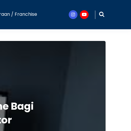
raan / Franchise
Instagram
Youtube
ne Bagi
tor